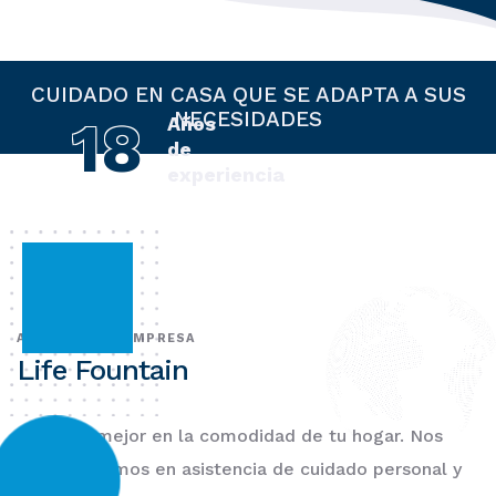
CUIDADO EN CASA QUE SE ADAPTA A SUS
NECESIDADES
18
Años
de
experiencia
ACERCA DE LA EMPRESA
Life Fountain
Siéntete mejor en la comodidad de tu hogar. Nos
especializamos en asistencia de cuidado personal y