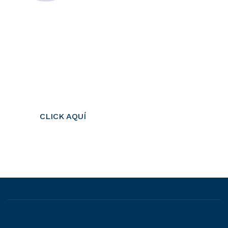
CFSS & 245D
HAGA UNA
REFERENCIA DE
SERVICIO
CLICK AQUÍ