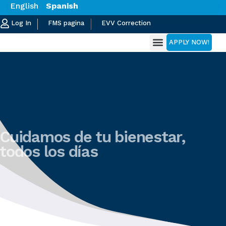
English
Spanish
¿Por qué elegirnos?
Log In
FMS pagina
EVV Correction
APPLY NOW!
¿Por qué elegirnos?
Cuidamos de tu bienestar,
todos los días